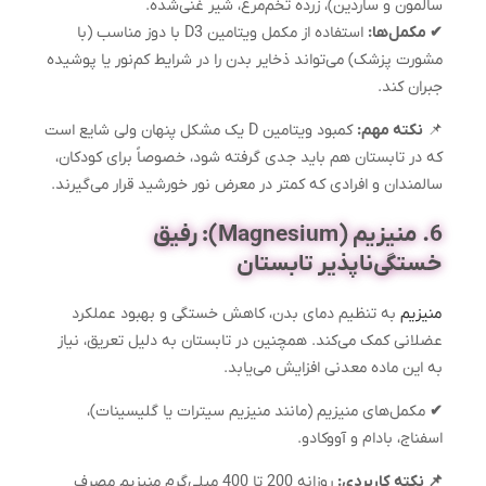
سالمون و ساردین)، زرده تخم‌مرغ، شیر غنی‌شده.
✔ مکمل‌ها:
استفاده از مکمل ویتامین D3 با دوز مناسب (با
مشورت پزشک) می‌تواند ذخایر بدن را در شرایط کم‌نور یا پوشیده
جبران کند.
📌
نکته مهم:
کمبود ویتامین D یک مشکل پنهان ولی شایع است
که در تابستان هم باید جدی گرفته شود، خصوصاً برای کودکان،
سالمندان و افرادی که کمتر در معرض نور خورشید قرار می‌گیرند.
6. منیزیم (Magnesium): رفیق
خستگی‌ناپذیر تابستان
منیزیم
به تنظیم دمای بدن، کاهش خستگی و بهبود عملکرد
عضلانی کمک می‌کند. همچنین در تابستان به دلیل تعریق، نیاز
به این ماده معدنی افزایش می‌یابد.
✔
مکمل‌های منیزیم (مانند منیزیم سیترات یا گلیسینات)،
اسفناج، بادام و آووکادو.
📌 نکته کاربردی:
روزانه 200 تا 400 میلی‌گرم منیزیم مصرف