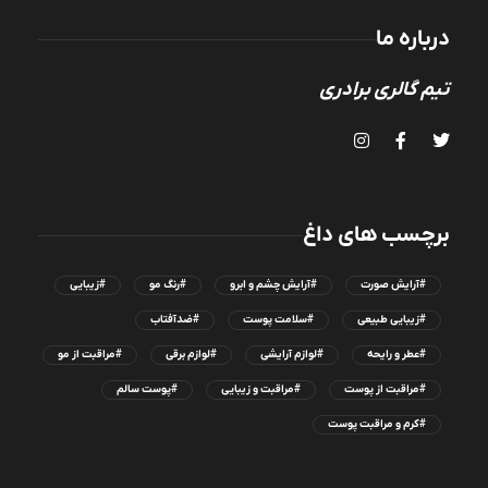
درباره ما
تیم گالری برادری
برچسب های داغ
#آرایش صورت
#آرایش چشم و ابرو
#رنگ مو
#زیبایی
#زیبایی طبیعی
#سلامت پوست
#ضدآفتاب
#عطر و رایحه
#لوازم آرایشی
#لوازم برقی
#مراقبت از مو
#مراقبت از پوست
#مراقبت و زیبایی
#پوست سالم
#کرم و مراقبت پوست