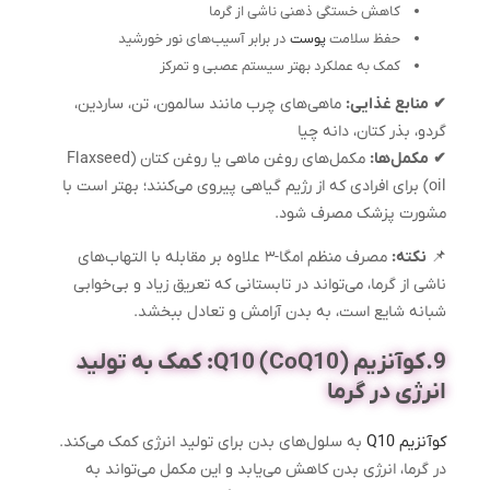
کاهش خستگی ذهنی ناشی از گرما
حفظ سلامت
پوست
در برابر آسیب‌های نور خورشید
کمک به عملکرد بهتر سیستم عصبی و تمرکز
✔
منابع غذایی:
ماهی‌های چرب مانند سالمون، تن، ساردین،
گردو، بذر کتان، دانه چیا
✔
مکمل‌ها:
مکمل‌های روغن ماهی یا روغن کتان (Flaxseed
oil) برای افرادی که از رژیم گیاهی پیروی می‌کنند؛ بهتر است با
مشورت پزشک مصرف شود.
📌
نکته:
مصرف منظم امگا-۳ علاوه بر مقابله با التهاب‌های
ناشی از گرما، می‌تواند در تابستانی که تعریق زیاد و بی‌خوابی
شبانه شایع است، به بدن آرامش و تعادل ببخشد.
9.کوآنزیم Q10 (CoQ10): کمک به تولید
انرژی در گرما
کوآنزیم Q10
به سلول‌های بدن برای تولید انرژی کمک می‌کند.
در گرما، انرژی بدن کاهش می‌یابد و این مکمل می‌تواند به