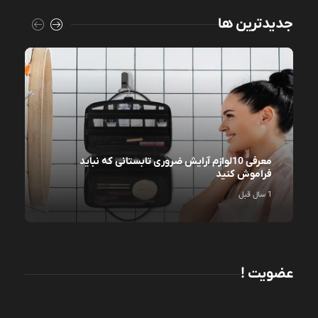
جدیدترین ها
معرفی 10لوازم آرایش ضروری تابستانی که نباید
فراموش کنید
1 سال قبل
عضویت !