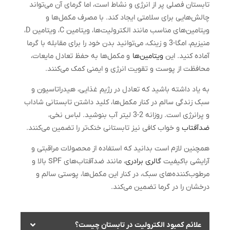
تابستان فصلی پر از انرژی و نشاط است، اما گرمای آن می‌تواند
چالش‌هایی برای سلامتی ایجاد کند. با مصرف مکمل‌ها و
ویتامین‌های مناسب مانند الکترولیت‌ها، ویتامین C، ویتامین D،
منیزیم، امگا-3 و زینک، می‌توانید بدن خود را برای مقابله با گرما
آماده کنید. این
ویتامین‌ها
و مکمل‌ها به حفظ تعادل مایعات،
محافظت از پوست و تقویت انرژی و ایمنی کمک می‌کنند.
به یاد داشته باشید که تعادل در رژیم غذایی، هیدراتاسیون و
سبک زندگی سالم در کنار مکمل‌ها، کلید داشتن تابستانی شاداب
و پرانرژی است. روزانه 2-3 لیتر آب بنوشید. لباس نخی،
ضدآفتاب
و خواب کافی نیز تابستانی خنک‌تر را تضمین می‌کنند.
همچنین لازم است بدانید که استفاده از محصولات مراقبتی و
آرایشی باکیفیت
گالری برادری
، مانند ضدآفتاب‌های SPF بالا و
مرطوب‌کننده‌های سبک، در کنار این مکمل‌ها، پوستی سالم و
درخشان را در گرما تضمین می‌کند.
علائم کمبود الکترولیت در تابستان چیست؟