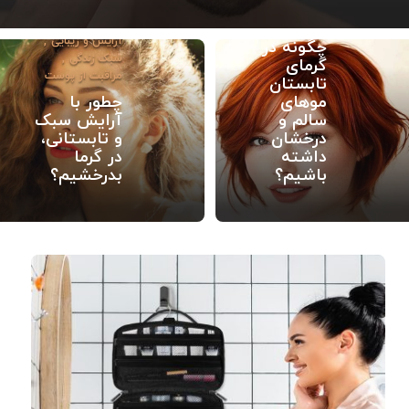
سلامت و زیبایی
,
مراقبت از پوست
نکات و ترفندها
,
ترفندهای زیبایی
راز داشتن
چطور رژ لب
پوست سالم
را فیکس
در تابستان
کنیم؟ ۷
چیست؟
تکنیک برای
راهکارهایی
ماندگاری رژ
برای انواع
لب
پوست