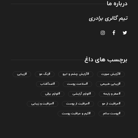
درباره ما
تیم گالری برادری
برچسب های داغ
#آرایش صورت
#آرایش چشم و ابرو
#رنگ مو
#زیبایی
#زیبایی طبیعی
#سلامت پوست
#ضدآفتاب
#عطر و رایحه
#لوازم آرایشی
#لوازم برقی
#مراقبت از مو
#مراقبت از پوست
#مراقبت و زیبایی
#پوست سالم
#کرم و مراقبت پوست