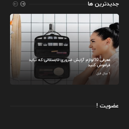
جدیدترین ها
معرفی 10لوازم آرایش ضروری تابستانی که نباید
فراموش کنید
1 سال قبل
عضویت !