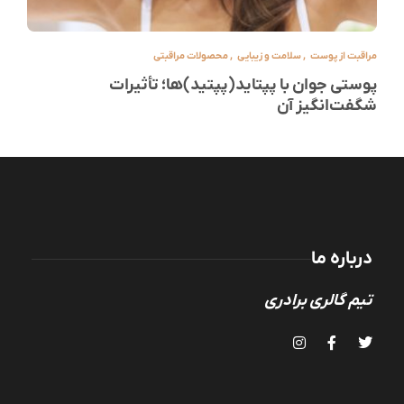
مراقبت از پوست
,
سلامت و زیبایی
,
محصولات مراقبتی
پوستی جوان با پپتاید(پپتید)ها؛ تأثیرات
شگفت‌انگیز آن
درباره ما
تیم گالری برادری