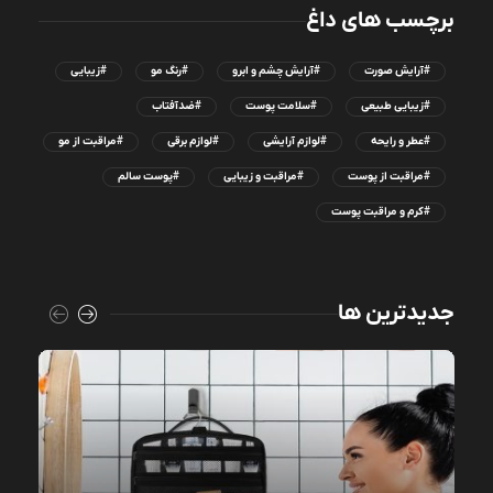
برچسب های داغ
#آرایش صورت
#آرایش چشم و ابرو
#رنگ مو
#زیبایی
#زیبایی طبیعی
#سلامت پوست
#ضدآفتاب
#عطر و رایحه
#لوازم آرایشی
#لوازم برقی
#مراقبت از مو
#مراقبت از پوست
#مراقبت و زیبایی
#پوست سالم
#کرم و مراقبت پوست
جدیدترین ها