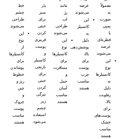
معمولاً
عرضه
مانند
یلر
خط
به
می‌شوند.
رژ
سبز
چشم
صورت
لب
برای
طراحی
این
پمپی
طراحی
خنثی
می‌شوند.
کانسیلر
یا
می‌شوند.
کردن
به
این
قطره‌ای
قرمزی
دلیل
این
نوع
عرضه
پوست
پوشش‌دهی
نوع
از
می‌شوند.
و
بالا،
کانسیلرها
کانسیلرها
کانسیلر
این
برای
برای
برای
نارنجی
نوع
پوست‌
مسافرت
پوشاندن
برای
کانسیلرها
چرب
و
خطوط
خنثی
به
مناسب
حمل
ریز و
کردن
دلیل
هستند.
آسان
چین
تیرگی
رطوبت
مناسب
و
زیر
بالا،
هستند.
چروک
چشم
برای
پوست
استفاده
پوست‌های
مناسب
می‌شود.
خشک
هستند.
مناسب
هستند.