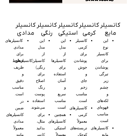
کانسیلر
کانسیلر
کانسیلر
کانسیلر
کانسیلر
مایع
کرمی
استیکی
رنگی
مدادی
این
کانسیلر
این
این
کانسیلرهای
نوع
کرمی
مدل
مدل
مدادی
کانسیلر
برای
از
از
برای
برای
پوشاندن
کانسیلرها
کانسیلر(کانسیلرهای
خطوط
پوشاندن
جوش
برای
رنگی)
ظریف
تیرگی
و
استفاده
برای
و
زیر
جای
آسان
اصلاح
دقیق
چشم
زخم
و
رنگ
مناسب
و
مناسب
سریع
پوست
است.
لکه‌های
است.
مناسب
استفاده
در
قهوه‌ای
است.
می‌شوند.
کانسیلرهای
ضمن
مناسب
کرمی
همچنین
برای
کانسیلرهای
است.
معمولاً
کانسیلرهای
مثال،
مدادی
کانسیلرهای
دربسته‌های
استیکی
بدانید
معمولاً
مایع
کوچک
معمولاً
کانس
مانند