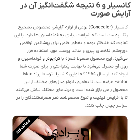
کانسیلر و 6 نتیجه شگفت‌انگیز آن در
آرایش صورت
کانسیلر (
Concealer
) نوعی از لوازم آرایشی مخصوص تصحیح
رنگ
پوست
است که شباهت زیادی به فونداسیون‏‌ها دارد. با این
تفاوت که غلیظ‎‌تر بوده و به‌‎طور خاص برای پوشاندن نواقص
دورچشم، لکه‎‌های پیری و منافذ پوست مورد استفاده قرار
می‌‎گیرد. این محصول معمولا همراه با
کرم‎‌پودر
و فونداسیون و
روی آن مصرف می‎‌شود تا نهایت یکنواختی را برای صورت شما
ایجاد کند. از سال 1954 که اولین
کانسیلر
توسط برند Max
Factor عرضه شد، تا به‏‌امروز، انواع مدل‌‎های مختلف از این
محصول راهی بازار شده ‎است و برندهای مختلف تلاش می‎‌کنند
تا با افزایش کیفیت و تنوع محصولات، نظر مصرف‏‌کنندگان را در
سراسر جهان جلب کنند.
ضمانت کالا