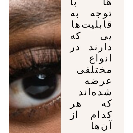
ها با
توجه به
قابلیت‌ها
یی که
دارند در
انواع
مختلفی
عرضه
شده‌اند
که هر
کدام از
آن‌ها