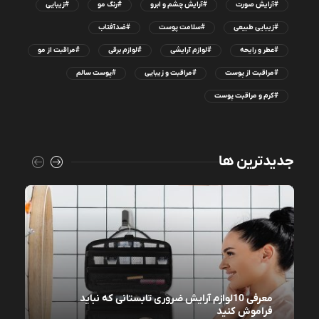
#آرایش صورت
#آرایش چشم و ابرو
#رنگ مو
#زیبایی
#زیبایی طبیعی
#سلامت پوست
#ضدآفتاب
#عطر و رایحه
#لوازم آرایشی
#لوازم برقی
#مراقبت از مو
#مراقبت از پوست
#مراقبت و زیبایی
#پوست سالم
#کرم و مراقبت پوست
جدیدترین ها
معرفی 10لوازم آرایش ضروری تابستانی که نباید
فراموش کنید