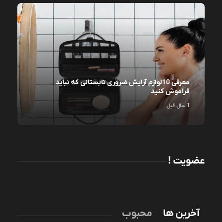
معرفی 10لوازم آرایش ضروری تابستانی که نباید
فراموش کنید
1 سال قبل
عضویت !
آخرین ها
محبوب