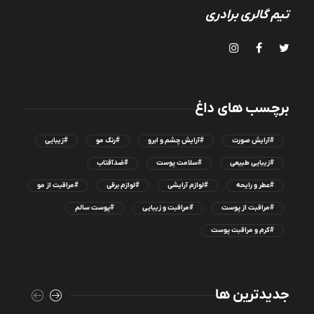
تیم گالری برادری
برچسب های داغ
#آرایش صورت
#آرایش چشم و ابرو
#رنگ مو
#زیبایی
#زیبایی طبیعی
#سلامت پوست
#ضدآفتاب
#عطر و رایحه
#لوازم آرایشی
#لوازم برقی
#مراقبت از مو
#مراقبت از پوست
#مراقبت و زیبایی
#پوست سالم
#کرم و مراقبت پوست
جدیدترین ها