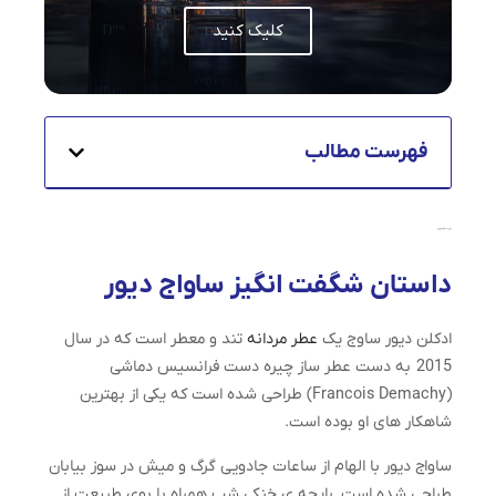
کلیک کنید
فهرست مطالب
داستان شگفت‌انگیز دیور ساوج
داستان شگفت انگیز ساواج دیور
ادکلن دیور ساوج یک
عطر مردانه
تند و معطر است که در سال
2015 به دست عطر ساز چیره دست فرانسیس دماشی
(Francois Demachy) طراحی شده است که یکی از بهترین
شاهکار های او بوده است.
ساواج دیور با الهام از ساعات جادویی گرگ و میش در سوز بیابان
طراحی شده است. رایحه ی خنکی شب همراه با بوی طبیعت از