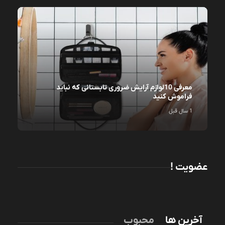
معرفی 10لوازم آرایش ضروری تابستانی که نباید
فراموش کنید
1 سال قبل
عضویت !
آخرین ها
محبوب