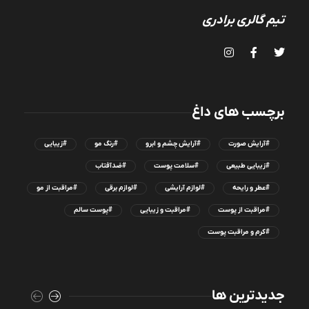
تیم گالری برادری
برچسب های داغ
#آرایش صورت
#آرایش چشم و ابرو
#رنگ مو
#زیبایی
#زیبایی طبیعی
#سلامت پوست
#ضدآفتاب
#عطر و رایحه
#لوازم آرایشی
#لوازم برقی
#مراقبت از مو
#مراقبت از پوست
#مراقبت و زیبایی
#پوست سالم
#کرم و مراقبت پوست
جدیدترین ها