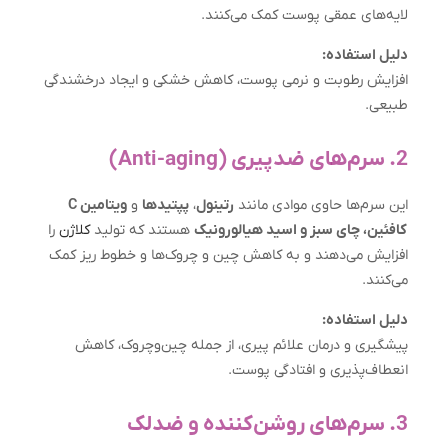
لایه‌های عمقی پوست کمک می‌کنند.
دلیل استفاده:
افزایش رطوبت و نرمی پوست، کاهش خشکی و ایجاد درخشندگی
طبیعی.
2. سرم‌های ضدپیری (Anti-aging)
این سرم‌ها حاوی موادی مانند
رتینول
،
پپتیدها
و
ویتامین C
کافئین، چای سبز و اسید هیالورونیک
هستند که تولید
کلاژن
را
افزایش می‌دهند و به کاهش چین و چروک‌ها و خطوط ریز کمک
می‌کنند.
دلیل استفاده:
پیشگیری و درمان علائم پیری، از جمله چین‌وچروک، کاهش
انعطاف‌پذیری و افتادگی پوست.
3. سرم‌های روشن‌کننده و ضدلک