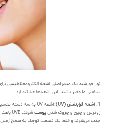
نور خورشید یک منبع اصلی اشعه الکترومغناطیسی برای ز
سلامتی ما مضر باشند. این اشعه‌ها عبارتند از:
1. اشعه فرابنفش (UV):
اشعه UV به سه دسته تقسیم می‌شوند: UVA، UVB و UVC. اشعه UVA عمدتاً در طول عمر ما در تماس با
زودرس و چین و چروک شدن
پوست
شوند. UVB باعث سوختگی پوست، افزایش خطر سرطان پوست و کاهش سیستم ایمنی
جذب می‌شوند و فقط یک قسمت کوچک به سطح زمین می‌رسند. اشعه UVC توسط جو زمین جذب می‌شوند