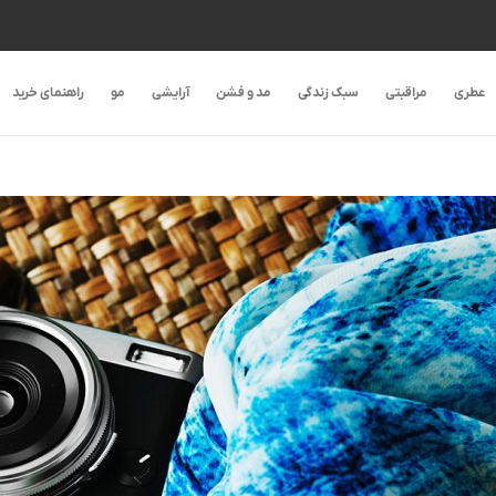
عطری
مراقبتی
سبک زندگی
مد و فشن
آرایشی
مو
راهنمای خرید