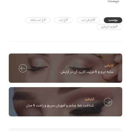
نیست!
برچسب
#آرایش لب
#رژ لب
#رژ لب جامد
#لوازم آرایشی
آرایشی
سایه ابرو و 6 مزیت کاربرد آن در آرایش
آرایشی
شناخت خط چشم و آموزش سریع و راحت 6 مدل