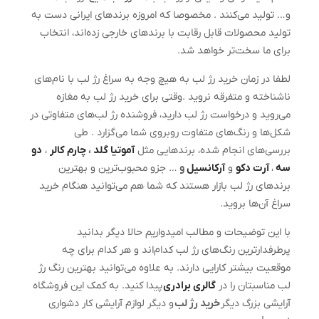
و… تولید می‌کنند . مخصوصا که امروزه برندهای ایرانی دست به
تولید محصولات قابل رقابت با برندهای خارجی زده‌اند، انتخاب
برای ما سخت‌تر خواهد شد.
لطفا در زمان خرید رژ لب به هیچ وجه به سراغ رژ لب‌ با نام‌های
ناشناخته و متفرقه نروید .وقتی برای خرید رژ لب به مغازه
می‌روید و درخواست رژ لب دارید، فروشنده رژ لب‌های متفاوتی در
شکل‌ها و رنگ‌های متفاوت روبروی شما می‌گزارد . طی
بررسی‌های انجام شده، برندهایی مثل
آموتیا گلد
،
چارم کالر
،
دو
سه
،
آرت دکو
و
آرکانسیل
و
… جزو محبوب‌ترین و بهترین
برندهای رژ لب بازار هستند که شما هم می‌توانید هنگام خرید
سراغ آن‌ها بروید.
با این توضیحات و مطالب امیدواریم حالا دیگر بدانید
پرطرفدار‌ترین رنگ‌های رژ لب کدام‌اند و هر کدام برای چه
موقعیت بیشتر کارایی دارند. به علاوه می‌توانید بهترین رنگ رژ
لب مناسبتان را در
گالری برادری
پیدا کنید. به کمک این فروشگاه
آرایشی بزرگ دیگر
خرید رژ لب
و دیگر لوازم آرایشی کار دشواری