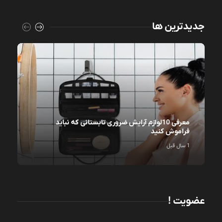
جدیدترین ها
معرفی 10لوازم آرایش ضروری تابستانی که نباید
فراموش کنید
1 سال قبل
عضویت !