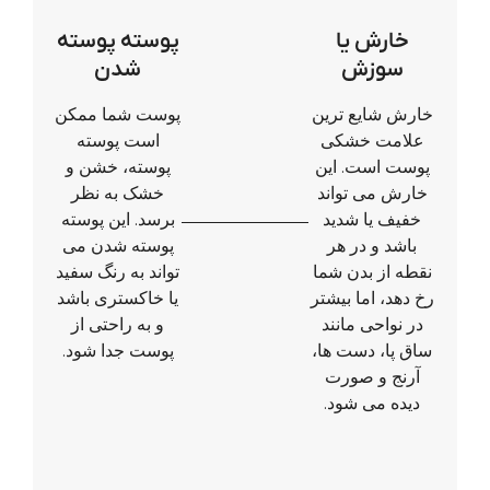
خارش یا
پوسته پوسته
سوزش
شدن
خارش شایع ترین
پوست شما ممکن
علامت خشکی
است پوسته
پوست است. این
پوسته، خشن و
خارش می تواند
خشک به نظر
خفیف یا شدید
برسد. این پوسته
باشد و در هر
پوسته شدن می
نقطه از بدن شما
تواند به رنگ سفید
رخ دهد، اما بیشتر
یا خاکستری باشد
در نواحی مانند
و به راحتی از
ساق پا، دست ها،
پوست جدا شود.
آرنج و صورت
دیده می شود.