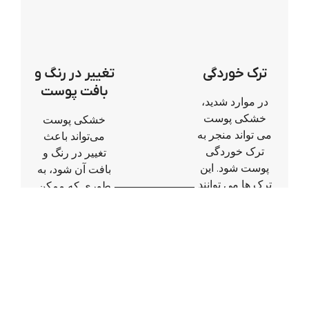
ترک خوردگی
تغییر در رنگ و
بافت پوست
در موارد شدید،
خشکی پوست
خشکی پوست
می تواند منجر به
می‌تواند باعث
ترک خوردگی
تغییر در رنگ و
پوست شود. این
بافت آن شود، به
ترک ها می توانند
طوری که ممکن
عمیق و دردناک
است پوست
باشند و حتی
خشک پوستی با
خونریزی کنند.به
رنگ کمرنگ‌تر یا
ویژه در مناطق
پوستی با ظاهر
خشکی مانند
خشک و سفت
پشت دستها،
باشد.
زانوها و پاها.