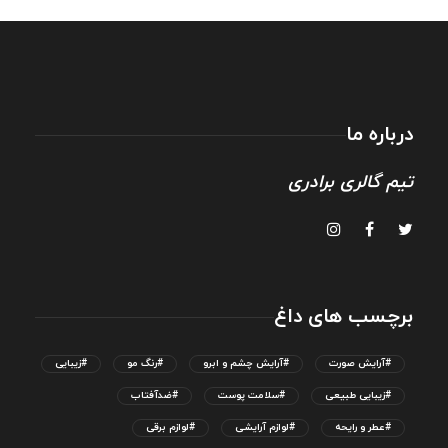
درباره ما
تیم گالری برادری
برچسب های داغ
#آرایش صورت
#آرایش چشم و ابرو
#رنگ مو
#زیبایی
#زیبایی طبیعی
#سلامت پوست
#ضدآفتاب
#عطر و رایحه
#لوازم آرایشی
#لوازم برقی