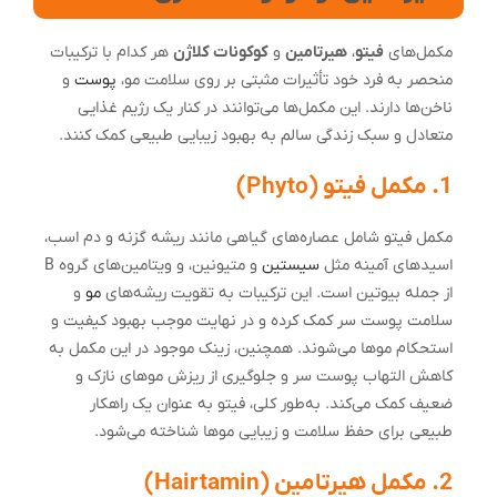
مکمل‌های
فیتو
،
هیرتامین
و
کوکونات کلاژن
هر کدام با ترکیبات
منحصر به فرد خود تأثیرات مثبتی بر روی سلامت مو،
پوست
و
ناخن‌ها دارند. این مکمل‌ها می‌توانند در کنار یک رژیم غذایی
متعادل و سبک زندگی سالم به بهبود زیبایی طبیعی کمک کنند.
1. مکمل فیتو (Phyto)
مکمل فیتو شامل عصاره‌های گیاهی مانند ریشه گزنه و دم اسب،
اسیدهای آمینه مثل
سیستین
و متیونین، و ویتامین‌های گروه B
از جمله بیوتین است. این ترکیبات به تقویت ریشه‌های
مو
و
سلامت پوست سر کمک کرده و در نهایت موجب بهبود کیفیت و
استحکام موها می‌شوند. همچنین، زینک موجود در این مکمل به
کاهش التهاب پوست سر و جلوگیری از ریزش موهای نازک و
ضعیف کمک می‌کند. به‌طور کلی، فیتو به عنوان یک راهکار
طبیعی برای حفظ سلامت و زیبایی موها شناخته می‌شود.
2. مکمل هیرتامین (Hairtamin)