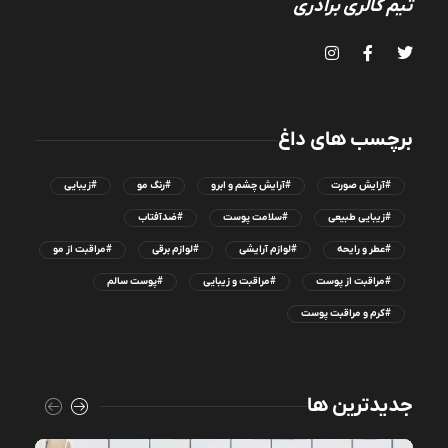
تیم گالری برادری
برچسب های داغ
#آرایش صورت
#آرایش چشم و ابرو
#رنگ مو
#زیبایی
#زیبایی طبیعی
#سلامت پوست
#ضدآفتاب
#عطر و رایحه
#لوازم آرایشی
#لوازم برقی
#مراقبت از مو
#مراقبت از پوست
#مراقبت و زیبایی
#پوست سالم
#کرم و مراقبت پوست
جدیدترین ها