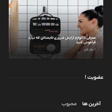
معرفی 10لوازم آرایش ضروری تابستانی که نباید
فراموش کنید
1 سال قبل
عضویت !
آخرین ها
محبوب