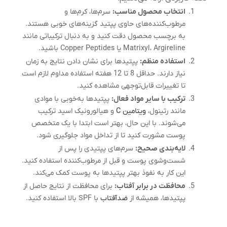
انتخاب محصول مناسب
:
سرم‌ها، کرم‌ها و
مرطوب‌کننده‌های حاوی پپتید گزینه‌های خوبی هستند.
به برچسب محصول دقت کنید و به دنبال ترکیباتی مانند
Matrixyl، Argireline یا Copper Peptides باشید.
استفاده منظم
:
پپتیدها برای نشان دادن نتایج به زمان
نیاز دارند. حداقل 8 تا 12 هفته استفاده مداوم لازم است
تا تغییرات قابل‌توجهی مشاهده کنید.
ترکیب با سایر مواد فعال
:
پپتیدها به‌خوبی با موادی
مانند رتینول،
ویتامین C
و هیالورونیک اسید ترکیب
می‌شوند. با این حال، بهتر است ابتدا با یک متخصص
پوست مشورت کنید تا از تداخل مواد جلوگیری شود.
لایه‌بندی صحیح
:
سرم‌های پپتیدی را پس از
شست‌وشوی پوست و قبل از مرطوب‌کننده استفاده کنید.
این کار به نفوذ بهتر پپتیدها به پوست کمک می‌کند.
محافظت در برابر آفتاب
:
برای محافظت از نتایج حاصل از
پپتیدها، همیشه از
ضدآفتاب
با SPF بالا استفاده کنید.