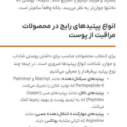
بسازند و فرآیند ترمیم را تسریع کنند. نتیجه؟ پوستی که
نه‌تنها جوان‌تر به نظر می‌رسد، بلکه واقعاً سالم‌تر است.
انواع پپتیدهای رایج در محصولات
مراقبت از پوست
برای انتخاب محصولات مناسب برای داشتن پوستی شاداب
و جوان، شناخت انواع پپتیدها ضروری است. در اینجا چند
نوع پپتید پرطرفدار را معرفی می‌کنیم:
پپتیدهای سیگنال‌دهنده
:
مانند Matrixyl و Palmitoyl
Pentapeptide-4 که تولید کلاژن را تحریک می‌کنند.
پپتیدهای ناقل
:
مانند پپتیدهای مس (Copper
Peptides) که به ترمیم پوست و بهبود زخم‌ها کمک
می‌کنند.
پپتیدهای مهارکننده انتقال‌دهنده عصبی
:
مانند
Argireline که اثراتی مشابه
بوتاکس
دارند.