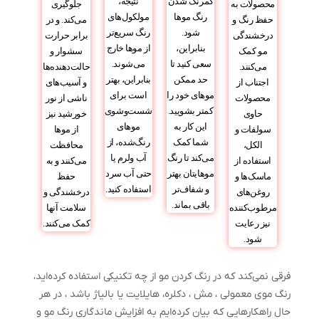
کمرنگ شدن
نتیجه،
محصولات به
جلوگیری
رنگ موها
مولکول‌های
حفظ رنگ و
می‌کند. و در
شود.
رنگ سریع‌تر
درخشندگی
برابر حرارت
بنابراین،
از موها خارج
مو کمک
سشوار و
سعی کنید تا
می‌شوند.
می‌کنند.
حالت‌دهنده‌ها
حد ممکن
بنابراین، بهتر
اجتناب از
و آسیب‌های
موهای خود را
است برای
محصولات
ناشی از نور
کمتر بشویید.
شست‌وشوی
حاوی
خورشید نیز
این کار به
موهای
سولفات و
از موها
شما کمک
رنگ‌شده، از
الکل،
محافظت
می‌کند تا رنگ
آب ولرم یا
استفاده از
می‌کنند و به
موهایتان بهتر
حتی آب سرد
ماسک‌ها و
حفظ
و شفاف‌تر
استفاده کنید.
روغن‌های
درخشندگی و
باقی بماند.
مرطوب‌کننده
سلامت آنها
نیز رعایت
کمک می‌کنند.
شود.
فرقی نمی‌کند که در رنگ کردن مو از چه تکنیکی استفاده کرده‌اید،
رنگ موی معمولی ، مش ، دکلره، هایلایت یا بالیاژ باشد ، در هر
حال راهکارهایی که بیان کرده‌ایم به افزایش ماندگاری رنگ مو و