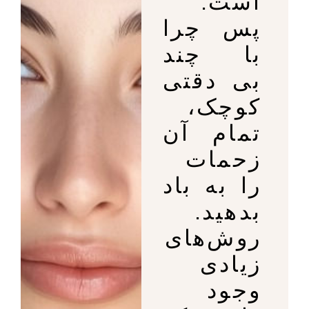
است.
پس چرا
با چند
بی دقتی
کوچک،
تمام آن
زحمات
را به باد
بدهید.
روش‌های
زیادی
وجود