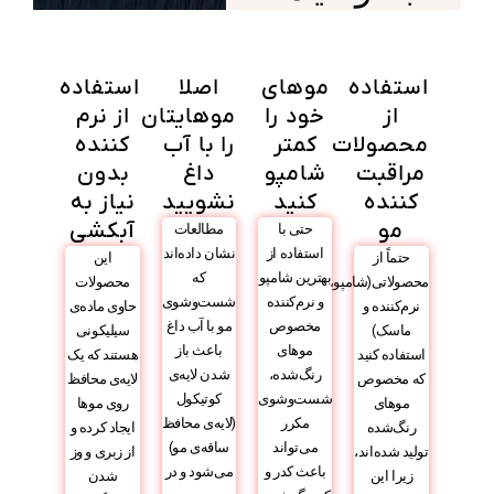
استفاده
مو‌های
اصلا
استفاده
از
خود را
موهایتان
از نرم
محصولات
کمتر
را با آب
کننده‌
مراقبت
شامپو
داغ
بدون
کننده
کنید
نشویید
نیاز به
مو
آبکشی
حتی با
مطالعات
استفاده از
نشان داده‌اند
حتماً از
این
بهترین شامپو
که
محصولاتی(شامپو،
محصولات
و نرم‌کننده
شست‌وشوی
نرم‌کننده‌ و
حاوی ماده‌ی
مخصوص
مو با آب داغ
ماسک‌)
سیلیکونی
موهای
باعث باز
استفاده کنید
هستند که یک
رنگ‌شده،
شدن لایه‌ی
که مخصوص
لایه‌ی محافظ
شست‌وشوی
کوتیکول
موهای
روی موها
مکرر
(لایه‌ی محافظ
رنگ‌شده
ایجاد کرده و
می‌تواند
ساقه‌ی مو)
تولید شده‌اند،
از زبری و وز
باعث کدر و
می‌شود و در
زیرا این
شدن