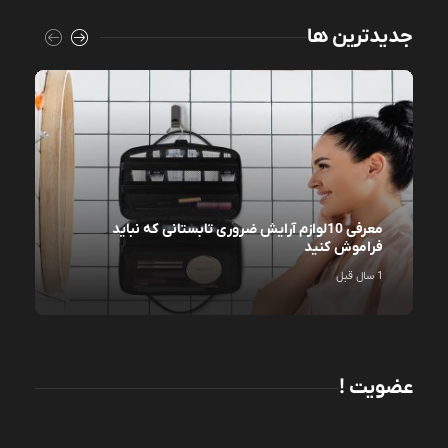
جدیدترین ها
معرفی 10لوازم آرایش ضروری تابستانی که نباید
فراموش کنید
1 سال قبل
عضویت !