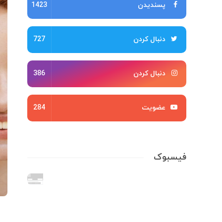
پسندیدن
1423
دنبال کردن
727
دنبال کردن
386
عضویت
284
فیسبوک