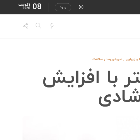
08
آگوست
ورود
2026
و زیبایی
,
هورمون‌ها و سلامت
 با افزایش
شادی