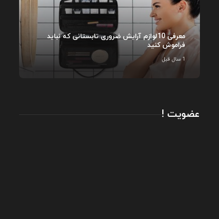
معرفی 10لوازم آرایش ضروری تابستانی که نباید
فراموش کنید
1 سال قبل
عضویت !