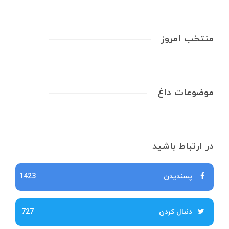
منتخب امروز
موضوعات داغ
در ارتباط باشید
پسندیدن
1423
دنبال کردن
727