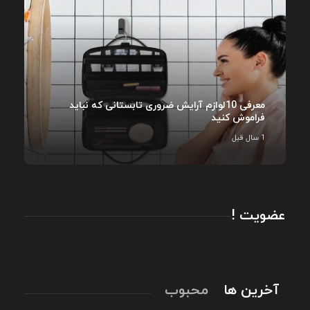
معرفی 10لوازم آرایش ضروری تابستانی که نباید
فراموش کنید
1 سال قبل
عضویت !
آخرین ها
محبوب