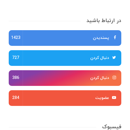
در ارتباط باشید
پسندیدن
1423
دنبال کردن
727
دنبال کردن
386
عضویت
284
فیسبوک