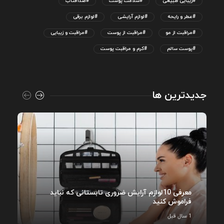
#زیبایی طبیعی
#سلامت پوست
#ضدآفتاب
#عطر و رایحه
#لوازم آرایشی
#لوازم برقی
#مراقبت از مو
#مراقبت از پوست
#مراقبت و زیبایی
#پوست سالم
#کرم و مراقبت پوست
جدیدترین ها
معرفی 10لوازم آرایش ضروری تابستانی که نباید
فراموش کنید
1 سال قبل