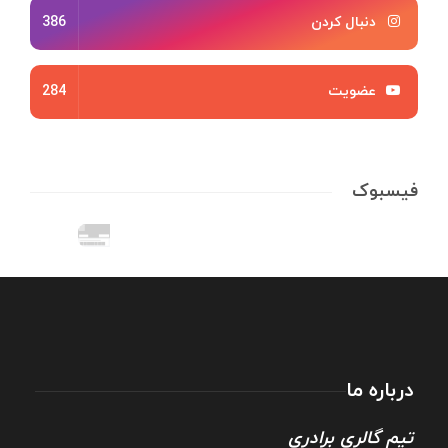
دنبال کردن
386
عضویت
284
فیسبوک
درباره ما
تیم گالری برادری