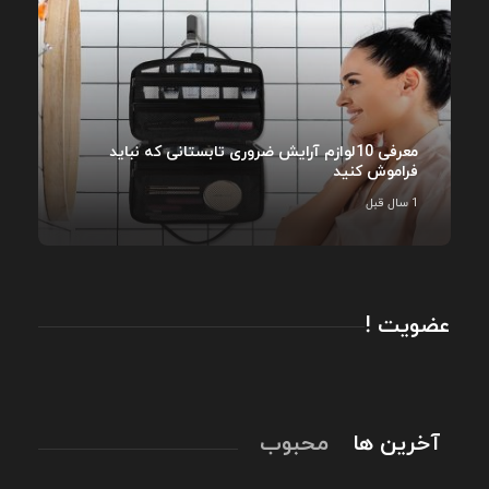
معرفی 10لوازم آرایش ضروری تابستانی که نباید
فراموش کنید
1 سال قبل
عضویت !
آخرین ها
محبوب