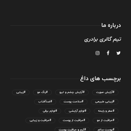
درباره ما
تیم گالری برادری
برچسب های داغ
#آرایش صورت
#آرایش چشم و ابرو
#رنگ مو
#زیبایی
#زیبایی طبیعی
#سلامت پوست
#ضدآفتاب
#عطر و رایحه
#لوازم آرایشی
#لوازم برقی
#مراقبت از مو
#مراقبت از پوست
#مراقبت و زیبایی
#پوست سالم
#کرم و مراقبت پوست