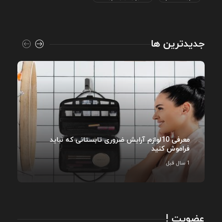
جدیدترین ها
معرفی 10لوازم آرایش ضروری تابستانی که نباید
فراموش کنید
1 سال قبل
عضویت !