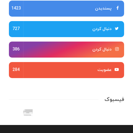
پسندیدن
1423
دنبال کردن
727
دنبال کردن
386
عضویت
284
فیسبوک