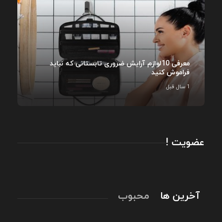
معرفی 10لوازم آرایش ضروری تابستانی که نباید
فراموش کنید
1 سال قبل
عضویت !
آخرین ها
محبوب