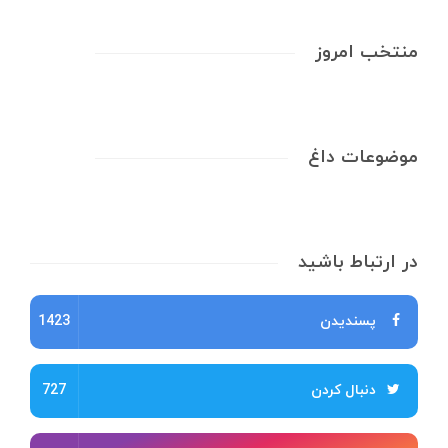
منتخب امروز
موضوعات داغ
در ارتباط باشید
پسندیدن
1423
دنبال کردن
727