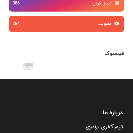
دنبال کردن
386
عضویت
284
فیسبوک
درباره ما
تیم گالری برادری