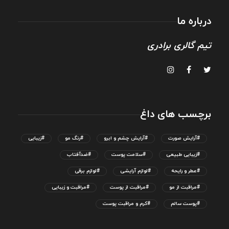
درباره ما
تیم گالری برادری
برچسب های داغ
#آرایش صورت
#آرایش چشم و ابرو
#رنگ مو
#زیبایی
#زیبایی طبیعی
#سلامت پوست
#ضدآفتاب
#عطر و رایحه
#لوازم آرایشی
#لوازم برقی
#مراقبت از مو
#مراقبت از پوست
#مراقبت و زیبایی
#پوست سالم
#کرم و مراقبت پوست