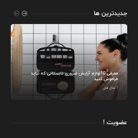
جدیدترین ها
معرفی 10لوازم آرایش ضروری تابستانی که نباید
فراموش کنید
1 سال قبل
عضویت !