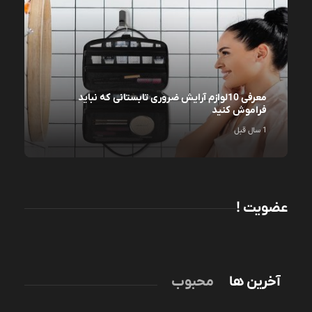
معرفی 10لوازم آرایش ضروری تابستانی که نباید
فراموش کنید
1 سال قبل
عضویت !
آخرین ها
محبوب