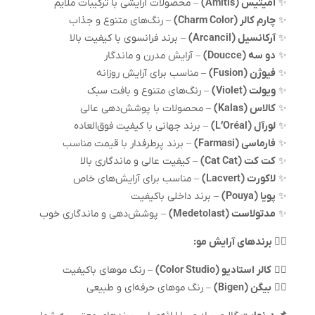
✨
آمیتیس (Amitis)
– محصولات آرایشی با ترکیبات ملایم
✨
چارم کالر (Charm Color)
– رنگ‌های متنوع و جذاب
✨
آرکانسیل (Arcancil)
– برند فرانسوی با کیفیت بالا
✨
دو سه (Doucce)
– آرایش مدرن و ماندگار
✨
فیوژن (Fusion)
– مناسب برای آرایش روزانه
✨
ویولت (Violet)
– رنگ‌های متنوع و بافت سبک
✨
کالاس (Kalas)
– محصولات با پوشش‌دهی عالی
✨
لورآل (L’Oréal)
– برند جهانی با کیفیت فوق‌العاده
✨
فارماسی (Farmasi)
– برند پرطرفدار با قیمت مناسب
✨
کت کت (Cat Cat)
– کیفیت عالی و ماندگاری بالا
✨
لاکورت (Lacvert)
– مناسب برای آرایش‌های خاص
✨
پویا (Pouya)
– برند داخلی باکیفیت
✨
مدتولاست (Medetolast)
– پوشش‌دهی و ماندگاری خوب
💇‍♀️ برندهای آرایش مو:
💆‍♂️
کالر استادیو (Color Studio)
– رنگ موهای باکیفیت
💆‍♂️
بیگن (Bigen)
– رنگ موهای حرفه‌ای و طبیعی