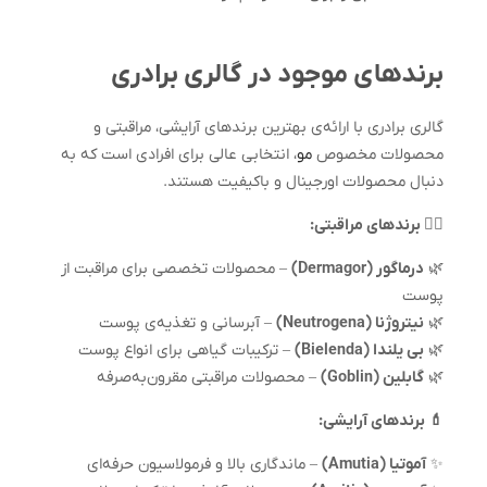
برندهای موجود در گالری برادری
گالری برادری با ارائه‌ی بهترین برندهای آرایشی، مراقبتی و
محصولات مخصوص
مو
، انتخابی عالی برای افرادی است که به
دنبال محصولات اورجینال و باکیفیت هستند.
💆‍♀️ برندهای مراقبتی:
🌿
درماگور (Dermagor)
– محصولات تخصصی برای مراقبت از
پوست
🌿
نیتروژنا (Neutrogena)
– آبرسانی و تغذیه‌ی پوست
🌿
بی یلندا (Bielenda)
– ترکیبات گیاهی برای انواع پوست
🌿
گابلین (Goblin)
– محصولات مراقبتی مقرون‌به‌صرفه
💄 برندهای آرایشی:
✨
آموتیا (Amutia)
– ماندگاری بالا و فرمولاسیون حرفه‌ای