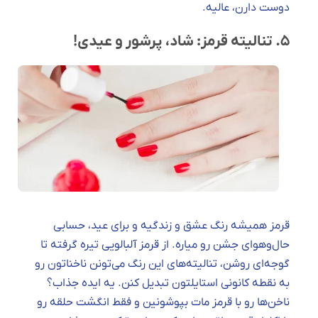
دوست دارن، عالیه.
۵. تنالیته قرمز: شاد، پرشور و عیدی!
قرمز همیشه رنگ عشق و زندگیه و برای عید، حسابی
حال‌وهوای جشن رو میاره. از قرمز آلبالویی تیره گرفته تا
گوجه‌ای روشن، تنالیته‌های این رنگ می‌تونن ناخناتون رو
به نقطه کانونی استایلتون تبدیل کنن. یه ایده جذاب؟
ناخن‌ها رو با قرمز مات بپوشونین و فقط انگشت حلقه رو