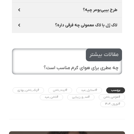
طرح بیبی‌بومر چیه؟
لاک ژل با لاک معمولی چه فرقی داره؟
مقالات بیشتر
چه عطری برای هوای گرم مناسب است؟
برچسب
#استایل_عید
#ایده_ناخن
#رنگ_ناخن_بهاری
#طراحی_ناخن
#مد_و_زیبایی
#ناخن_عید
#نوروز_۱۴۰۴