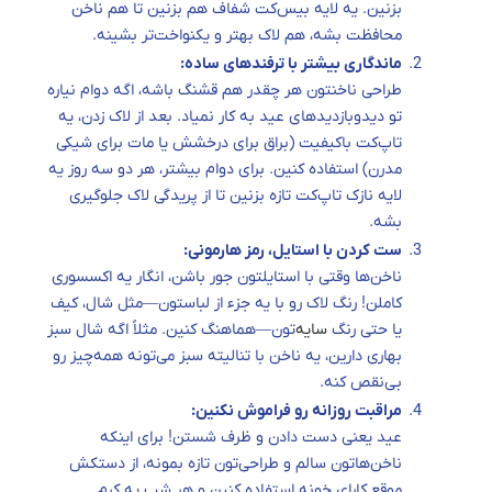
بزنین. یه لایه بیس‌کت شفاف هم بزنین تا هم ناخن
محافظت بشه، هم لاک بهتر و یکنواخت‌تر بشینه.
ماندگاری بیشتر با ترفندهای ساده:
طراحی ناخنتون هر چقدر هم قشنگ باشه، اگه دوام نیاره
تو دیدوبازدیدهای عید به کار نمیاد. بعد از لاک زدن، یه
تاپ‌کت باکیفیت (براق برای درخشش یا مات برای شیکی
مدرن) استفاده کنین. برای دوام بیشتر، هر دو سه روز یه
لایه نازک تاپ‌کت تازه بزنین تا از پریدگی لاک جلوگیری
بشه.
ست کردن با استایل، رمز هارمونی:
ناخن‌ها وقتی با استایلتون جور باشن، انگار یه اکسسوری
کاملن! رنگ لاک رو با یه جزء از لباستون—مثل شال، کیف
یا حتی رنگ
سایه‌
تون—هماهنگ کنین. مثلاً اگه شال سبز
بهاری دارین، یه ناخن با تنالیته سبز می‌تونه همه‌چیز رو
بی‌نقص کنه.
مراقبت روزانه رو فراموش نکنین:
عید یعنی دست دادن و ظرف شستن! برای اینکه
ناخن‌هاتون سالم و طراحی‌تون تازه بمونه، از دستکش
موقع کارای خونه استفاده کنین و هر شب یه کرم