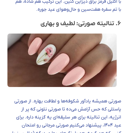
با اکلیل قرمز براق دیزاین کنین. این ترکیب هم شاده، هم
با تم سفره هفت‌سین و حال‌وهوای عید جوره.
۶. تنالیته صورتی: لطیف و بهاری
صورتی همیشه یادآور شکوفه‌ها و لطافت بهاره. از صورتی
پاستلی که حس آرامش می‌ده تا صورتی نئونی که پر از
انرژیه، این تنالیته برای هر سلیقه‌ای یه گزینه داره. برای
عید ۱۴۰۴، پیشنهاد می‌کنیم صورتی مرجانی رو امتحان